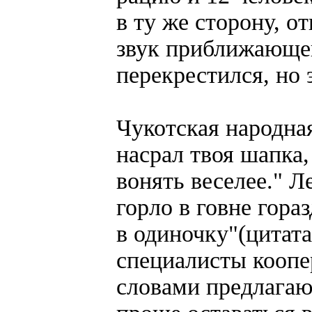
в ту же сторону, о
звук приближающег
перекрестился, но 
Чукотская народная
насрал твоя шапка,
вонять веселее." Л
горло в говне гора
в одиночку"(цитат
специалисты кооп
словами предлагают