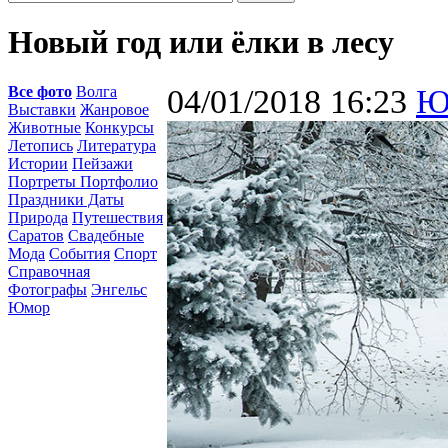
Новый год или ёлки в лесу
Все фото
Волга
04/01/2018 16:23
Ю
Выставки
Жанровое
Животные
Конкурсы
Летопись
Литература
Истории
Пейзажи
Портреты Портфолио
Праздники Даты
Природа
Путешествия
Саратов
Свадебные
Мода
События
Спорт
Справочная
Фотографы
Энгельс
Юмор