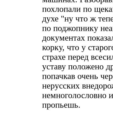
похлопали по щека
духе "ну что ж теп
по поджопнику неа
документах показа
корку, что у старо
страхе перед всеси
уставу положено др
попачкав очень че
нерусских внедоро
немноголословно и
пропьешь.