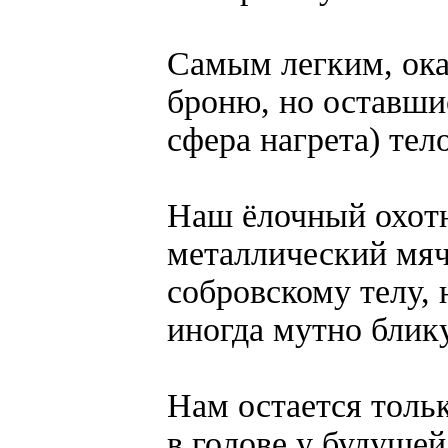
Самым легким, оказ
броню, но оставшис
сфера нагрета) тел
Наш ёлочный охотн
металлический мя
собровскому телу, 
иногда мутно блику
Нам остается толь
в голове у будуще