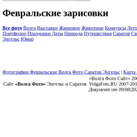
Февральские зарисовки
Все фото
Волга
Выставки
Жанровое
Животные
Конкурсы
Лет
Портфолио
Праздники Даты
Природа
Путешествия
Саратов
Св
Энгельс
Юмор
Фотографии Февральские Волга Фото Саратов Энгельс
|
Карта 
«Волга Фото Сайт» 20
Сайт
«Волга Фото»
Энгельс и Саратов
VolgaFoto.RU 2007-20
Документ от 09/08/20