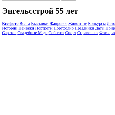
Энгельсстрой 55 лет
Все фото
Волга
Выставки
Жанровое
Животные
Конкурсы
Лет
Истории
Пейзажи
Портреты Портфолио
Праздники Даты
Прир
Саратов
Свадебные Мода
События
Спорт
Справочная
Фотогр