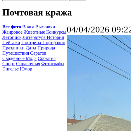
Почтовая кража
Все фото
Волга
Выставки
04/04/2026 09:2
Жанровое
Животные
Конкурсы
Летопись
Литература Истории
Пейзажи
Портреты Портфолио
Праздники Даты
Природа
Путешествия
Саратов
Свадебные Мода
События
Спорт
Справочная
Фотографы
Энгельс
Юмор