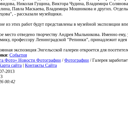
видова, Николая Гущина, Виктора Чудина, Владимира Солянова,
лина, Павла Маскаева, Владимира Мошникова и других. Отдельн
цова", - рассказали музейщики.
ие из этих работ будут представлены в музейной экспозиции вп
ое место отведено творчеству Андрея Мыльникова. Именно ему,
емику, профессору Ленинградской "Репинки", принадлежит идея 
янная экспозиция Энгельсской галереи откроется для посетителе
ики
:
События
га Фото» Новости Фотографии
/
Фотографии
/ Галерея заработае
Карта сайта
|
Контакты Сайта
07-2013
13
26 00:42