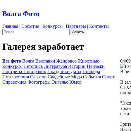
Волга Фото
Главная
|
События
|
Конкурсы
|
Партнеры
|
Контакты
Галерея заработает
Все фото
Волга
Выставки
Жанровое
Животные
04/09
Конкурсы
Летопись
Литература Истории
Пейзажи
Портреты Портфолио
Праздники Даты
Природа
В чет
Путешествия
Саратов
Свадебные Мода
События
Спорт
Справочная
Фотографы
Энгельс
Юмор
В за
СГХМ
нонк
"Экс
хрон
века.
Зрит
Экст