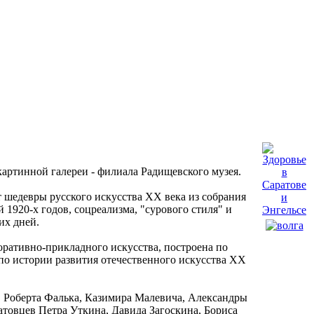
 картинной галереи - филиала Радищевского музея.
т шедевры русского искусства XX века из собрания
1920-х годов, соцреализма, "сурового стиля" и
их дней.
ративно-прикладного искусства, построена по
по истории развития отечественного искусства XX
, Роберта Фалька, Казимира Малевича, Александры
атовцев Петра Уткина, Давида Загоскина, Бориса