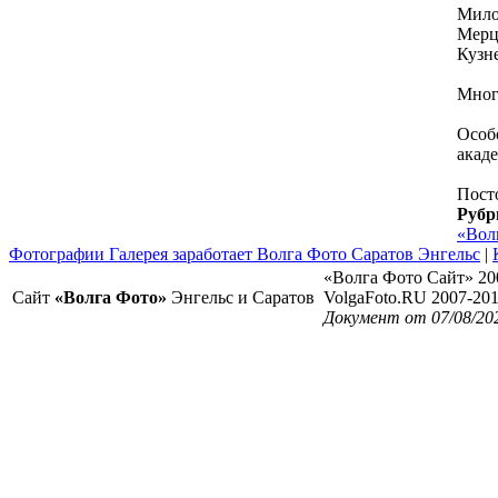
Мило
Мерц
Кузне
Мног
Особ
акад
Посто
Рубр
«Вол
Фотографии Галерея заработает Волга Фото Саратов Энгельс
|
«Волга Фото Сайт» 20
Сайт
«Волга Фото»
Энгельс и Саратов
VolgaFoto.RU 2007-20
Документ от 07/08/20