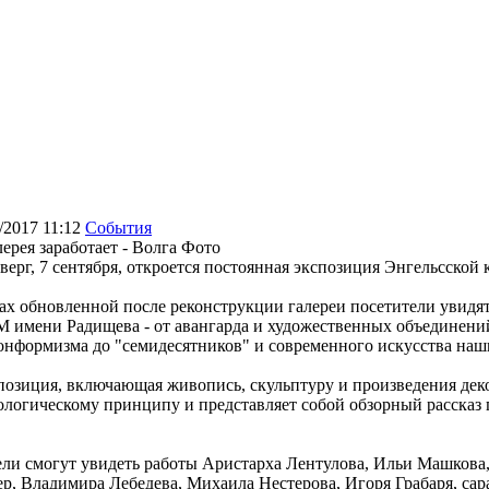
/2017 11:12
События
верг, 7 сентября, откроется постоянная экспозиция Энгельсской
лах обновленной после реконструкции галереи посетители увидя
 имени Радищева - от авангарда и художественных объединений 
онформизма до "семидесятников" и современного искусства наш
позиция, включающая живопись, скульптуру и произведения деко
ологическому принципу и представляет собой обзорный рассказ 
ели смогут увидеть работы Аристарха Лентулова, Ильи Машкова
ер, Владимира Лебедева, Михаила Нестерова, Игоря Грабаря, сар