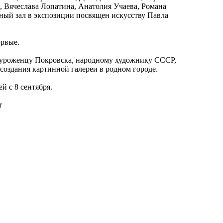
 Вячеслава Лопатина, Анатолия Учаева, Романа
ый зал в экспозиции посвящен искусству Павла
ервые.
 уроженцу Покровска, народному художнику СССР,
создания картинной галереи в родном городе.
й с 8 сентября.
т