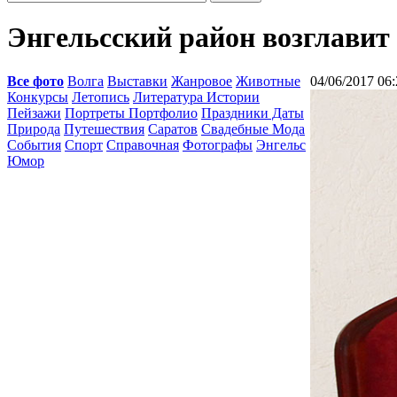
Энгельсский район возглави
Все фото
Волга
Выставки
Жанровое
Животные
04/06/2017 06:
Конкурсы
Летопись
Литература Истории
Пейзажи
Портреты Портфолио
Праздники Даты
Природа
Путешествия
Саратов
Свадебные Мода
События
Спорт
Справочная
Фотографы
Энгельс
Юмор