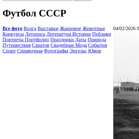
Футбол СССР
Все фото
Волга
Выставки
Жанровое
Животные
04/02/2026 
Конкурсы
Летопись
Литература Истории
Пейзажи
Портреты Портфолио
Праздники Даты
Природа
Путешествия
Саратов
Свадебные Мода
События
Спорт
Справочная
Фотографы
Энгельс
Юмор