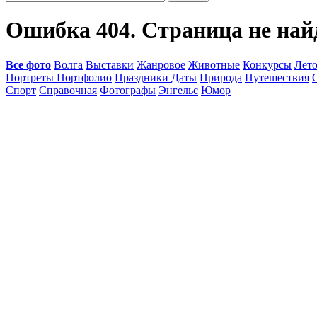
Ошибка 404. Страница не най
Все фото
Волга
Выставки
Жанровое
Животные
Конкурсы
Лет
Портреты Портфолио
Праздники Даты
Природа
Путешествия
Спорт
Справочная
Фотографы
Энгельс
Юмор