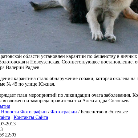
ратовской области установлен карантин по бешенству в личных
Золотовская и Новоузенская. Соответствующее постановление, о
ора Валерий Радаев.
ения карантина стало обнаружение собаки, которая околела на
оме № 45 по улице Южная.
ерждает план мероприятий по ликвидации очага заболевания. К
 возложен на зампреда правительства Александра Соловьева.
ытия
 Новости Фотографии
/
Фотографии
/ Бешенство в Энгельсе
сайта
|
Контакты Сайта
07-2013
13
26 22:03