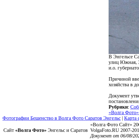
В Энгельсе Са
улиц Южная, 
и.о. губернат
Причиной введ
хозяйства в д
Документ утв
постановления
Рубрики
:
Соб
«Волга Фото»
Фотографии Бешенство в Волга Фото Саратов Энгельс
|
Карта 
«Волга Фото Сайт» 20
Сайт
«Волга Фото»
Энгельс и Саратов
VolgaFoto.RU 2007-20
Документ от 06/08/20