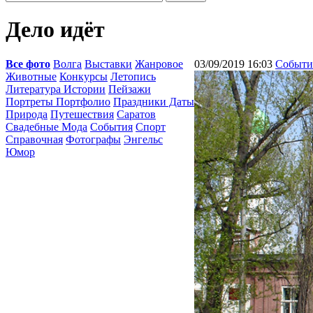
Дело идёт
Все фото
Волга
Выставки
Жанровое
03/09/2019 16:03
Событи
Животные
Конкурсы
Летопись
Литература Истории
Пейзажи
Портреты Портфолио
Праздники Даты
Природа
Путешествия
Саратов
Свадебные Мода
События
Спорт
Справочная
Фотографы
Энгельс
Юмор