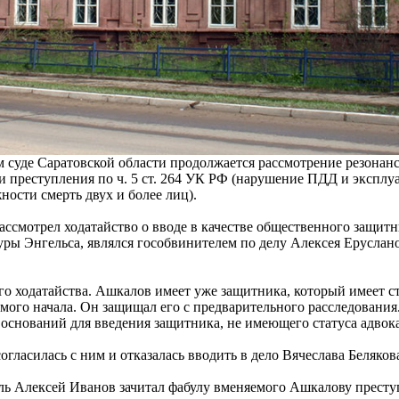
 суде Саратовской области продолжается рассмотрение резонан
и преступления по ч. 5 ст. 264 УК РФ (нарушение ПДД и эксплу
ости смерть двух и более лиц).
рассмотрел ходатайство о вводе в качестве общественного защитн
уры Энгельса, являлся гособвинителем по делу Алексея Еруслано
о ходатайства. Ашкалов имеет уже защитника, который имеет ста
амого начала. Он защищал его с предварительного расследования
оснований для введения защитника, не имеющего статуса адвока
гласилась с ним и отказалась вводить в дело Вячеслава Беляков
ль Алексей Иванов зачитал фабулу вменяемого Ашкалову престу