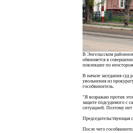
В Энгельсском районном
обвиняется в совершени
повлекшее по неосторожн
В начале заседания суд 
увольнения из прокурат
гособвинитель.
"Я возражаю против этог
защите подсудимого с с
ситуацией. Поэтому нет 
Председательствующая со
После чего гособвините