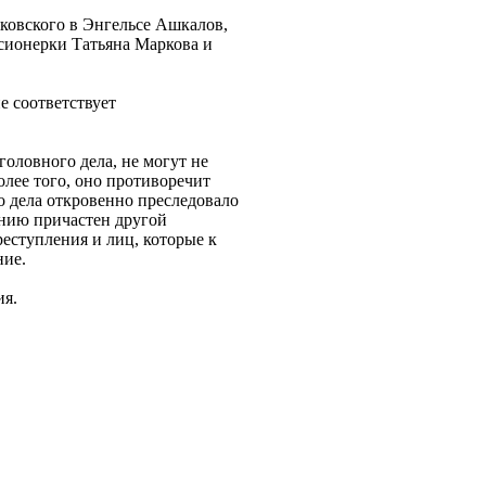
яковского в Энгельсе Ашкалов,
сионерки Татьяна Маркова и
е соответствует
головного дела, не могут не
олее того, оно противоречит
о дела откровенно преследовало
ению причастен другой
реступления и лиц, которые к
ние.
ия.