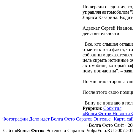
По версии следствия, го
управляя автомобилем "
Лариса Казарина. Водит
Адвокат Сергей Иванов, 
действительности.
"Все, кто слышал оглаше
отметить того факта, чт
собранным доказательств
цель скрыть истинные об
автомобиль, который заф
нему причастны", – заяв
По мнению стороны защи
После этого свою позиц
"Вину не признаю в пол
Рубрики
:
События
«Волга Фото» Новости 
Фотографии Дело идёт Волга Фото Саратов Энгельс
|
Карта са
«Волга Фото Сайт» 20
Сайт
«Волга Фото»
Энгельс и Саратов
VolgaFoto.RU 2007-20