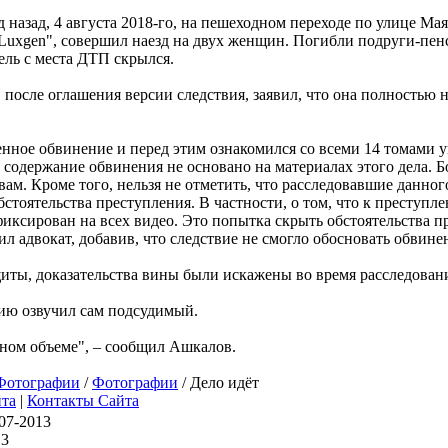
д назад, 4 августа 2018-го, на пешеходном переходе по улице Ма
Luxgen", совершил наезд на двух женщин. Погибли подруги-пен
ель с места ДТП скрылся.
после оглашения версии следствия, заявил, что она полностью н
нное обвинение и перед этим ознакомился со всеми 14 томами у
о содержание обвинения не основано на материалах этого дела. Б
ам. Кроме того, нельзя не отметить, что расследовавшие данног
стоятельства преступления. В частности, о том, что к преступл
иксирован на всех видео. Это попытка скрыть обстоятельства п
ил адвокат, добавив, что следствие не смогло обосновать обвине
ты, доказательства вины были искажены во время расследован
ию озвучил сам подсудимый.
ном объеме", – сообщил Ашкалов.
Фотографии
/
Фотографии
/ Дело идёт
йта
|
Контакты Сайта
07-2013
13