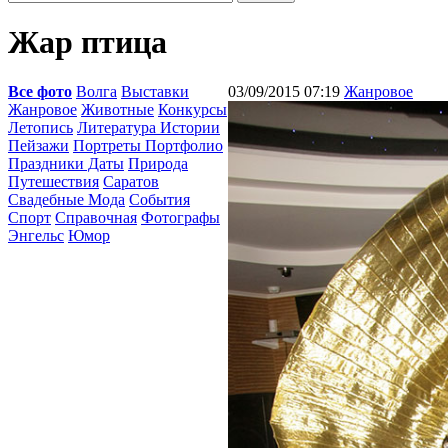
Жар птица
Все фото
Волга
Выставки
03/09/2015 07:19
Жанровое
Жанровое
Животные
Конкурсы
Летопись
Литература Истории
Пейзажи
Портреты Портфолио
Праздники Даты
Природа
Путешествия
Саратов
Свадебные Мода
События
Спорт
Справочная
Фотографы
Энгельс
Юмор