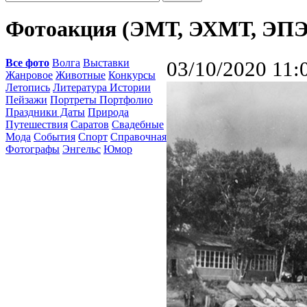
Фотоакция (ЭМТ, ЭХМТ, ЭПЭ
Все фото
Волга
Выставки
03/10/2020 11:
Жанровое
Животные
Конкурсы
Летопись
Литература Истории
Пейзажи
Портреты Портфолио
Праздники Даты
Природа
Путешествия
Саратов
Свадебные
Мода
События
Спорт
Справочная
Фотографы
Энгельс
Юмор