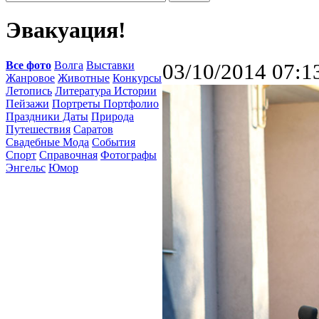
Эвакуация!
Все фото
Волга
Выставки
03/10/2014 07:1
Жанровое
Животные
Конкурсы
Летопись
Литература Истории
Пейзажи
Портреты Портфолио
Праздники Даты
Природа
Путешествия
Саратов
Свадебные Мода
События
Спорт
Справочная
Фотографы
Энгельс
Юмор