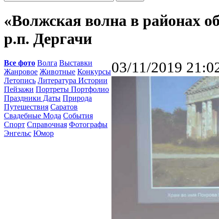
«Волжская волна в районах о
р.п. Дергачи
Все фото
Волга
Выставки
03/11/2019 21:0
Жанровое
Животные
Конкурсы
Летопись
Литература Истории
Пейзажи
Портреты Портфолио
Праздники Даты
Природа
Путешествия
Саратов
Свадебные Мода
События
Спорт
Справочная
Фотографы
Энгельс
Юмор