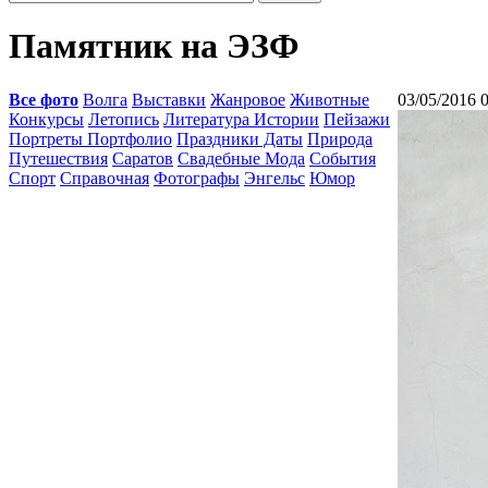
Памятник на ЭЗФ
Все фото
Волга
Выставки
Жанровое
Животные
03/05/2016 
Конкурсы
Летопись
Литература Истории
Пейзажи
Портреты Портфолио
Праздники Даты
Природа
Путешествия
Саратов
Свадебные Мода
События
Спорт
Справочная
Фотографы
Энгельс
Юмор