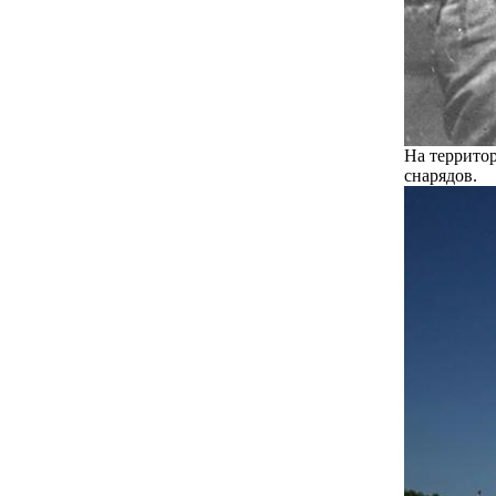
На террито
снарядов.