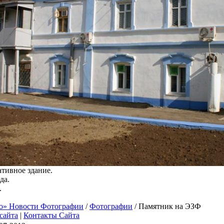
тивное здание.
.
о» Новости Фотографии
/
Фотографии
/ Памятник на ЭЗФ
сайта
|
Контакты Сайта