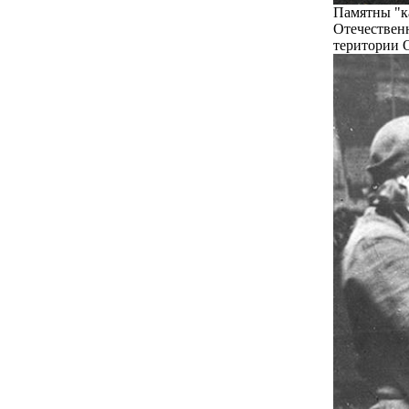
Памятны "ка
Отечественн
територии О