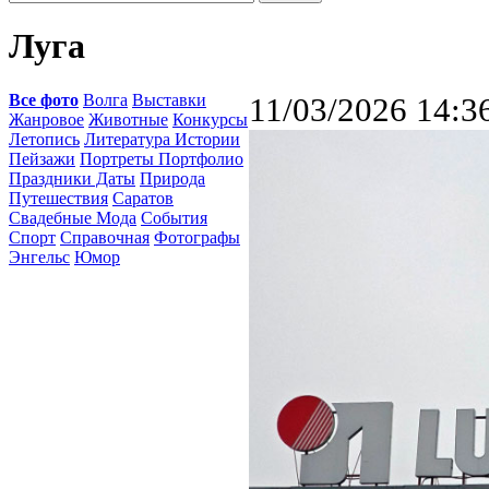
Луга
Все фото
Волга
Выставки
11/03/2026 14:3
Жанровое
Животные
Конкурсы
Летопись
Литература Истории
Пейзажи
Портреты Портфолио
Праздники Даты
Природа
Путешествия
Саратов
Свадебные Мода
События
Спорт
Справочная
Фотографы
Энгельс
Юмор