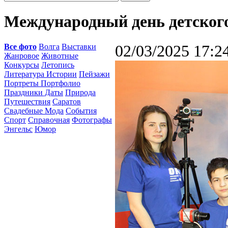
Международный день детского
Все фото
Волга
Выставки
02/03/2025 17:2
Жанровое
Животные
Конкурсы
Летопись
Литература Истории
Пейзажи
Портреты Портфолио
Праздники Даты
Природа
Путешествия
Саратов
Свадебные Мода
События
Спорт
Справочная
Фотографы
Энгельс
Юмор