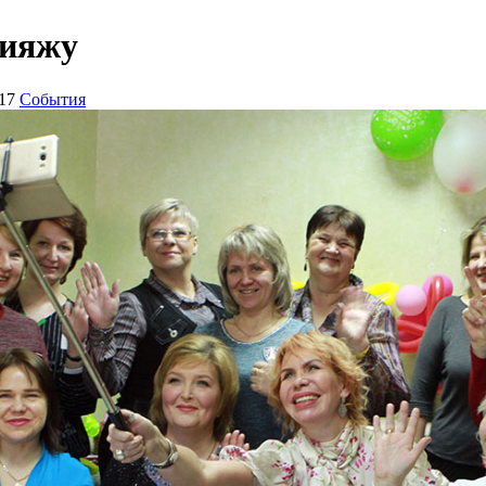
кияжу
17
События