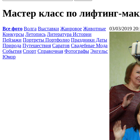
Мастер класс по лифтинг-ма
Все фото
Волга
Выставки
Жанровое
Животные
03/03/2019 20:
Конкурсы
Летопись
Литература Истории
Пейзажи
Портреты Портфолио
Праздники Даты
Природа
Путешествия
Саратов
Свадебные Мода
События
Спорт
Справочная
Фотографы
Энгельс
Юмор