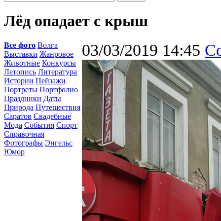
Лёд опадает с крыш
Все фото
Волга
03/03/2019 14:45
С
Выставки
Жанровое
Животные
Конкурсы
Летопись
Литература
Истории
Пейзажи
Портреты Портфолио
Праздники Даты
Природа
Путешествия
Саратов
Свадебные
Мода
События
Спорт
Справочная
Фотографы
Энгельс
Юмор