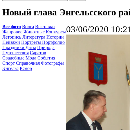
Новый глава Энгельсского ра
Все фото
Волга
Выставки
03/06/2020 10:2
Жанровое
Животные
Конкурсы
Летопись
Литература Истории
Пейзажи
Портреты Портфолио
Праздники Даты
Природа
Путешествия
Саратов
Свадебные Мода
События
Спорт
Справочная
Фотографы
Энгельс
Юмор