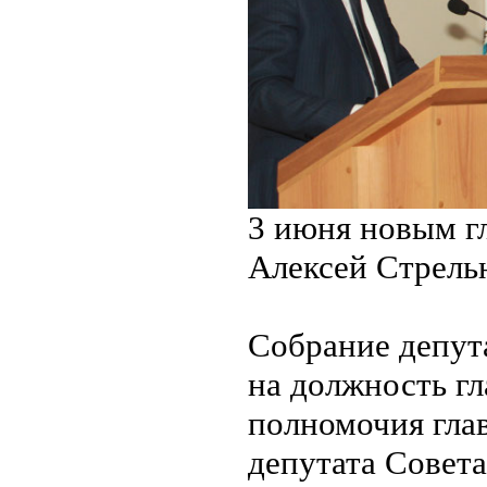
3 июня новым г
Алексей Стрель
Собрание депут
на должность г
полномочия гла
депутата Совет