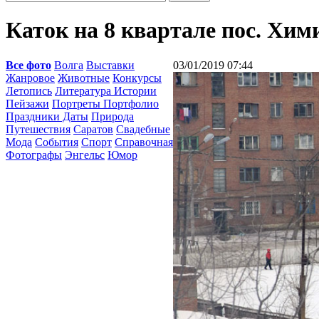
Каток на 8 квартале пос. Хим
Все фото
Волга
Выставки
03/01/2019 07:44
Жанровое
Животные
Конкурсы
Летопись
Литература Истории
Пейзажи
Портреты Портфолио
Праздники Даты
Природа
Путешествия
Саратов
Свадебные
Мода
События
Спорт
Справочная
Фотографы
Энгельс
Юмор