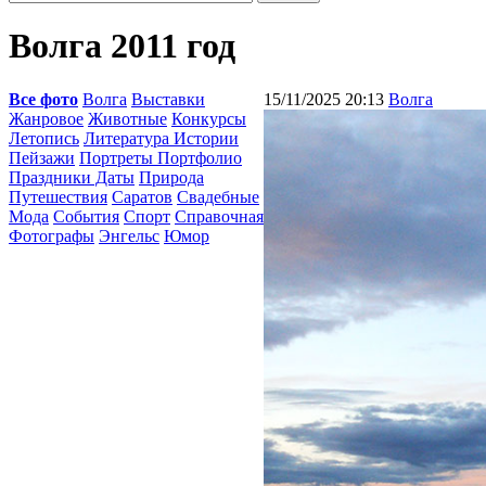
Волга 2011 год
Все фото
Волга
Выставки
15/11/2025 20:13
Волга
Жанровое
Животные
Конкурсы
Летопись
Литература Истории
Пейзажи
Портреты Портфолио
Праздники Даты
Природа
Путешествия
Саратов
Свадебные
Мода
События
Спорт
Справочная
Фотографы
Энгельс
Юмор