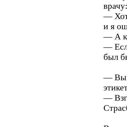
врачу
— Хот
и я о
— А к
— Есл
был б
— Вы 
этике
— Взг
Страс