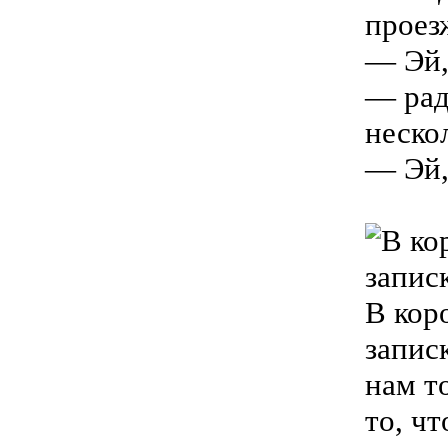
проез
— Эй, 
— рад
неско
— Эй, 
В кор
запис
нам т
то, чт