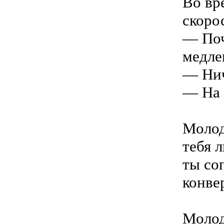
Во вр
скоро
— Поч
медле
— Нич
— На 
Молод
тебя 
ты сог
конве
Молод