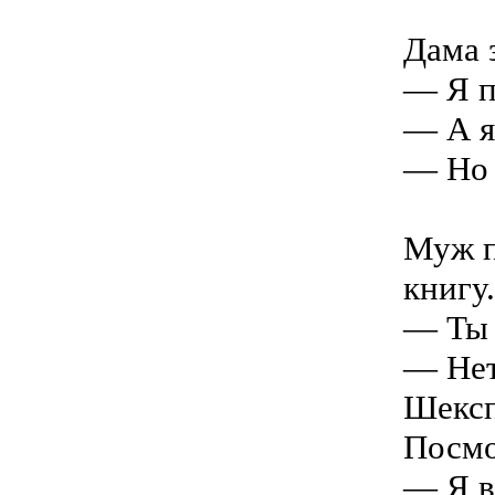
Дама 
— Я п
— А я
— Но 
Муж п
книгу.
— Ты 
— Нет
Шексп
Посмо
— Я в