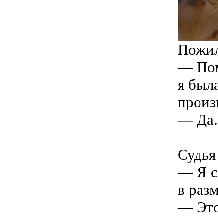
Пожил
— Пом
я был
произ
— Да.
Судья
— Я с
в раз
— Это