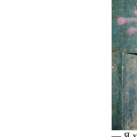
— Я х