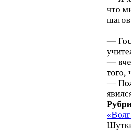
что м
шагов
— Гос
учите
— вче
того,
— Пож
явилс
Рубр
«Волг
Шутки