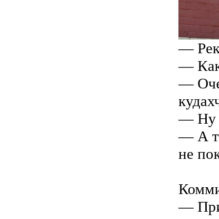
— Рек
— Как
— Оче
кудах
— Ну 
— А т
не по
Комми
— При