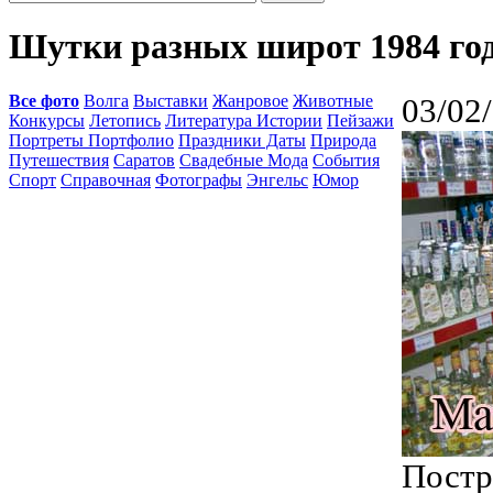
Шутки разных широт 1984 го
Все фото
Волга
Выставки
Жанровое
Животные
03/02
Конкурсы
Летопись
Литература Истории
Пейзажи
Портреты Портфолио
Праздники Даты
Природа
Путешествия
Саратов
Свадебные Мода
События
Спорт
Справочная
Фотографы
Энгельс
Юмор
Постр