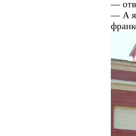
— отв
— А я
франк