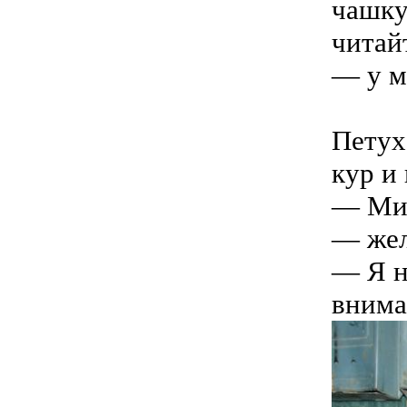
чашку
читай
— у м
Петух
кур и
— Ми
— жел
— Я н
внима