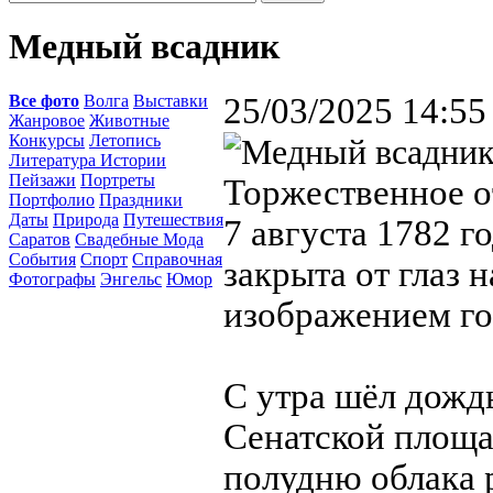
Медный всадник
Все фото
Волга
Выставки
25/03/2025 14:55
Жанровое
Животные
Конкурсы
Летопись
Литература Истории
Пейзажи
Портреты
Торжественное о
Портфолио
Праздники
Даты
Природа
Путешествия
7 августа 1782 г
Саратов
Свадебные Мода
События
Спорт
Справочная
закрыта от глаз 
Фотографы
Энгельс
Юмор
изображением го
С утра шёл дождь
Сенатской площа
полудню облака 