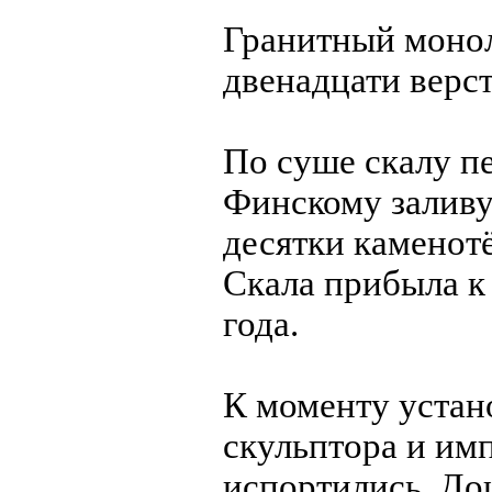
Гранитный монол
двенадцати верст
По суше скалу пе
Финскому заливу 
десятки каменот
Скала прибыла к
года.
К моменту устан
скульптора и им
испортились. Дош