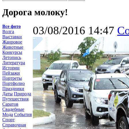
Дорога молоку!
Все фото
03/08/2016 14:47
С
Волга
Выставки
Жанровое
Животные
Конкурсы
Летопись
Литература
Истории
Пейзажи
Портреты
Портфолио
Праздники
Даты
Природа
Путешествия
Саратов
Свадебные
Мода
События
Спорт
Справочная