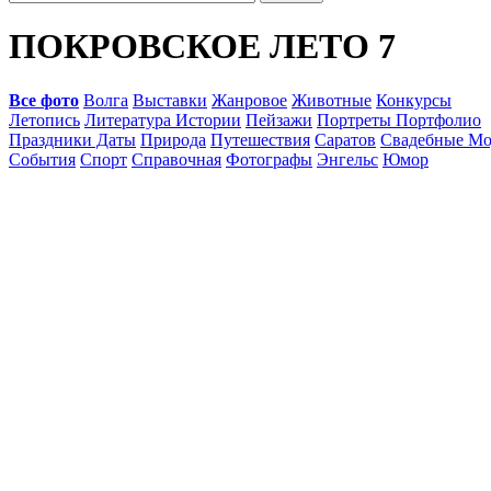
ПОКРОВСКОЕ ЛЕТО 7
Все фото
Волга
Выставки
Жанровое
Животные
Конкурсы
Летопись
Литература Истории
Пейзажи
Портреты Портфолио
Праздники Даты
Природа
Путешествия
Саратов
Свадебные Мо
События
Спорт
Справочная
Фотографы
Энгельс
Юмор