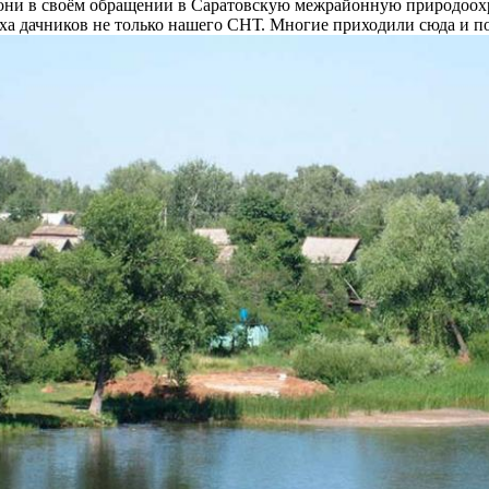
 они в своём обращении в Саратовскую межрайонную природоохр
ха дачников не только нашего СНТ. Многие приходили сюда и 