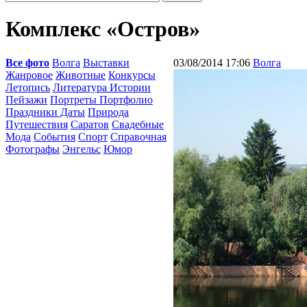
Комплекс «Остров»
Все фото
Волга
Выставки
03/08/2014 17:06
Волга
Жанровое
Животные
Конкурсы
Летопись
Литература Истории
Пейзажи
Портреты Портфолио
Праздники Даты
Природа
Путешествия
Саратов
Свадебные
Мода
События
Спорт
Справочная
Фотографы
Энгельс
Юмор