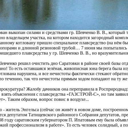
ован выкопан силами и средствами гр. Шевченко В. В., который
о владельцем участка, на котором находится загородный компле
 данному котловану пришло специальное плавсредство (на нём 
опорами и длинной резиновой трубой… 7 июня мы попытались 
ишедшего плавсредства у гр. Шевченко В. В., но вразумительно
Шевченко решил очистить дно Саратовки в районе своей базы отд
ано! То есть оставшаяся зелёная, живописная зона берега была и
тлована нарушена, и все нечистоты фактически стекают обратно 
по течению, так что нечистоты прямым ходом попадают на ту же 
прокуратура? Жалобу дачников она переправила в Росприроднадз
 взять объяснения с плавсредства «ГАЗСТРОЙ-С», но там заявил
т». Таким образом, вопрос повис в воздухе...
 - житель Энгельса (сейчас он живёт в новом доме, построенно
ется депутатом Татищевского районного Собрания депутатов, п
08 году саратовским губернатором П. Ипатовым ему была объявл
кий профессионализм в работе». То есть человек солидный, а 