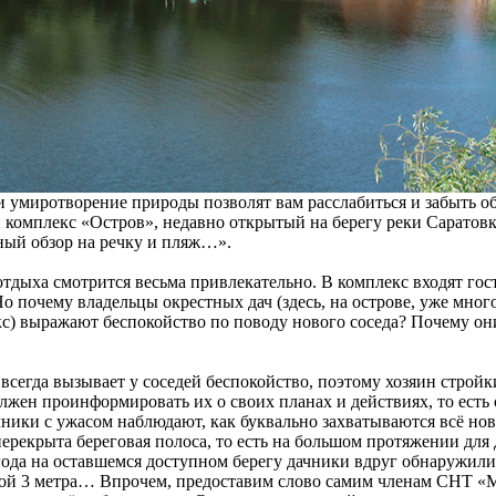
 и умиротворение природы позволят вам расслабиться и забыть 
й комплекс «Остров», недавно открытый на берегу реки Сарато
ный обзор на речку и пляж…».
 отдыха смотрится весьма привлекательно. В комплекс входят гос
 Но почему владельцы окрестных дач (здесь, на острове, уже мно
) выражают беспокойство по поводу нового соседа? Почему они
всегда вызывает у соседей беспокойство, поэтому хозяин стройки
лжен проинформировать их о своих планах и действиях, то есть 
чники с ужасом наблюдают, как буквально захватываются всё но
перекрыта береговая полоса, то есть на большом протяжении для 
года на оставшемся доступном берегу дачники вдруг обнаружили
ой 3 метра… Впрочем, предоставим слово самим членам СНТ «М