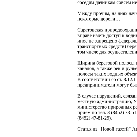
соседям-дачникам совсем не
Между прочим, на днях дач
некоторые дороги…
Саратовская природоохранна
вправе иметь доступ к водн
иное не запрещено федерал
транспортных средств) бер
том числе для осуществлени
Ширина береговой полосы в
каналов, а также рек и руч
полосы таких водных объект
В соответствии со ст. 8.12
предприниматели могут быть
В случае нарушений, связан
местную администрацию, Упра
министерство природных рес
приём по тел. 8 (8452) 73-5
(8452) 47-81-25).
Статья из "Новой газетй" 