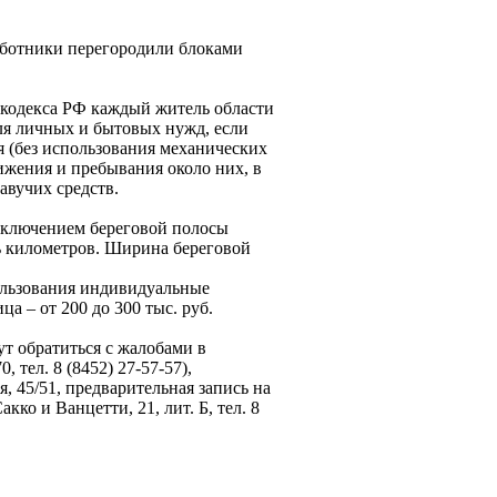
аботники перегородили блоками
о кодекса РФ каждый житель области
ля личных и бытовых нужд, если
 (без использования механических
ижения и пребывания около них, в
авучих средств.
исключением береговой полосы
ять километров. Ширина береговой
пользования индивидуальные
а – от 200 до 300 тыс. руб.
т обратиться с жалобами в
тел. 8 (8452) 27-57-57),
, 45/51, предварительная запись на
кко и Ванцетти, 21, лит. Б, тел. 8