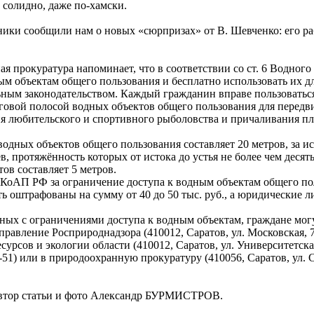
 солидно, даже по-хамски.
ники сообщили нам о новых «сюрпризах» от В. Шевченко: его р
я прокуратура напоминает, что в соответствии со ст. 6 Водног
ым объектам общего пользования и бесплатно использовать их д
ьным законодательством. Каждый гражданин вправе пользоваться
еговой полосой водных объектов общего пользования для передв
я любительского и спортивного рыболовства и причаливания пл
одных объектов общего пользования составляет 20 метров, за 
ьёв, протяжённость которых от истока до устья не более чем дес
ов составляет 5 метров.
.1 КоАП РФ за ограничение доступа к водным объектам общего 
 оштрафованы на сумму от 40 до 50 тыс. руб., а юридические лиц
ных с ограничениями доступа к водным объектам, граждане могу
вление Росприроднадзора (410012, Саратов, ул. Московская, 70, 
урсов и экологии области (410012, Саратов, ул. Университетская
1-51) или в природоохранную прокуратуру (410056, Саратов, ул. Са
Автор статьи и фото Александр БУРМИСТРОВ.