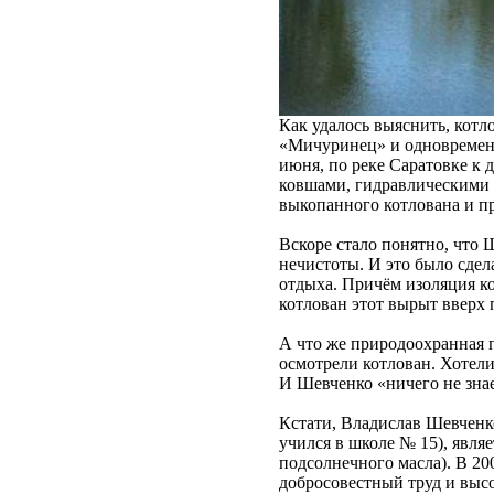
Как удалось выяснить, котл
«Мичуринец» и одновременн
июня, по реке Саратовке к
ковшами, гидравлическими 
выкопанного котлована и пр
Вскоре стало понятно, что 
нечистоты. И это было сдел
отдыха. Причём изоляция ко
котлован этот вырыт вверх 
А что же природоохранная 
осмотрели котлован. Хотели
И Шевченко «ничего не знае
Кстати, Владислав Шевченко
учился в школе № 15), явля
подсолнечного масла). В 20
добросовестный труд и высо