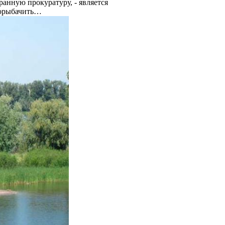
анную прокуратуру, - является
порыбачить…