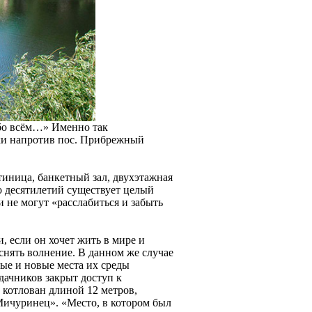
обо всём…» Именно так
вки напротив пос. Прибрежный
тиница, банкетный зал, двухэтажная
го десятилетий существует целый
 не могут «расслабиться и забыть
, если он хочет жить в мире и
снять волнение. В данном же случае
вые и новые места их среды
дачников закрыт доступ к
 котлован длиной 12 метров,
ичуринец». «Место, в котором был