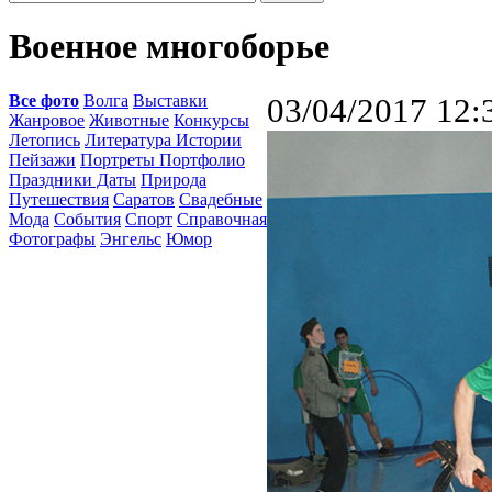
Военное многоборье
Все фото
Волга
Выставки
03/04/2017 12:
Жанровое
Животные
Конкурсы
Летопись
Литература Истории
Пейзажи
Портреты Портфолио
Праздники Даты
Природа
Путешествия
Саратов
Свадебные
Мода
События
Спорт
Справочная
Фотографы
Энгельс
Юмор