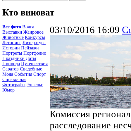
Кто виноват
Все фото
Волга
03/10/2016 16:09
С
Выставки
Жанровое
Животные
Конкурсы
Летопись
Литература
Истории
Пейзажи
Портреты Портфолио
Праздники Даты
Природа
Путешествия
Саратов
Свадебные
Мода
События
Спорт
Справочная
Фотографы
Энгельс
Юмор
Комиссия регионал
расследование несч