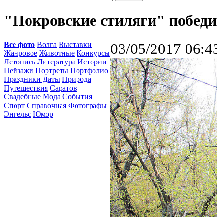
"Покровские стиляги" побед
Все фото
Волга
Выставки
03/05/2017 06:4
Жанровое
Животные
Конкурсы
Летопись
Литература Истории
Пейзажи
Портреты Портфолио
Праздники Даты
Природа
Путешествия
Саратов
Свадебные Мода
События
Спорт
Справочная
Фотографы
Энгельс
Юмор