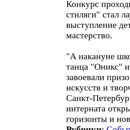
Конкурс проход
стиляги" стал 
выступление де
мастерство.
"А накануне шк
танца "Оникс" 
завоевали приз
искусств и тво
Санкт-Петербур
интерната откры
горизонты и нов
Рубрики
:
Собы