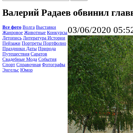
Валерий Радаев обвинил глав
Все фото
Волга
Выставки
03/06/2020 05:5
Жанровое
Животные
Конкурсы
Летопись
Литература Истории
Пейзажи
Портреты Портфолио
Праздники Даты
Природа
Путешествия
Саратов
Свадебные Мода
События
Спорт
Справочная
Фотографы
Энгельс
Юмор