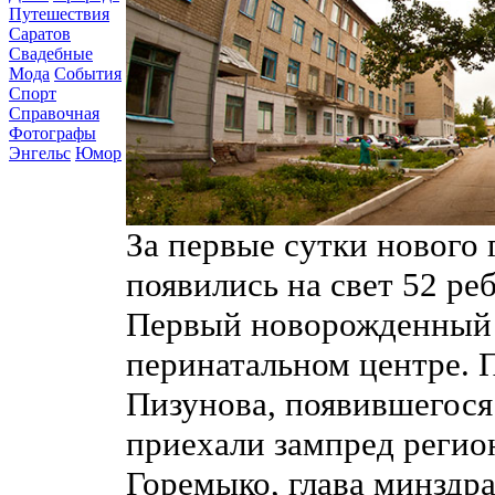
Путешествия
Саратов
Свадебные
Мода
События
Спорт
Справочная
Фотографы
Энгельс
Юмор
За первые сутки нового 
появились на свет 52 реб
Первый новорожденный 2
перинатальном центре. 
Пизунова, появившегося 
приехали зампред регио
Горемыко, глава минздр