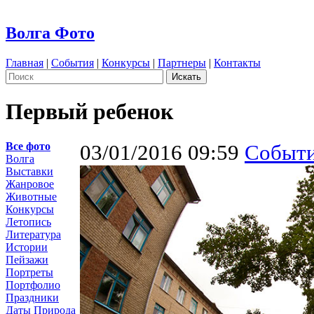
Волга Фото
Главная
|
События
|
Конкурсы
|
Партнеры
|
Контакты
Первый ребенок
Все фото
03/01/2016 09:59
Событ
Волга
Выставки
Жанровое
Животные
Конкурсы
Летопись
Литература
Истории
Пейзажи
Портреты
Портфолио
Праздники
Даты
Природа