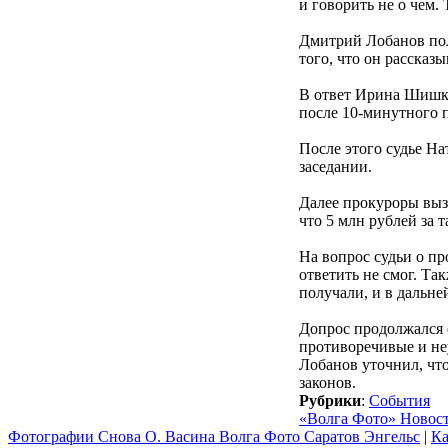
и говорить не о чем.
Дмитрий Лобанов пол
того, что он рассказ
В ответ Ирина Шишки
после 10-минутного 
После этого судье На
заседании.
Далее прокуроры вызв
что 5 млн рублей за 
На вопрос судьи о пр
ответить не смог. Та
получали, и в дальне
Допрос продолжался 
противоречивые и не
Лобанов уточнил, что
законов.
Рубрики
:
События
«Волга Фото» Новос
Фотографии Снова О. Васина Волга Фото Саратов Энгельс
|
Ка