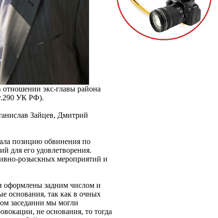
в отношении экс-главы района
т.290 УК РФ).
танислав Зайцев, Дмитрий
ала позицию обвинения по
ий для его удовлетворения.
тивно-розыскных мероприятий и
ли оформлены задним числом и
е основания, так как в очных
ном заседании мы могли
овокации, не основания, то тогда