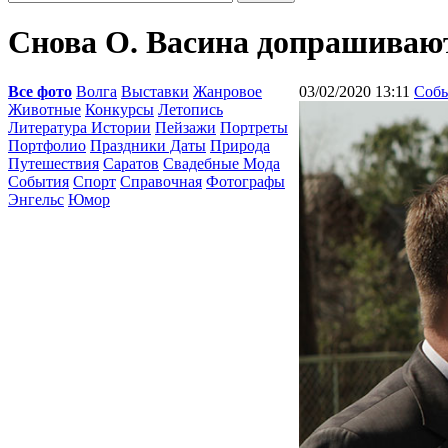
Снова О. Васина допрашиваю
Все фото
Волга
Выставки
Жанровое
03/02/2020 13:11
Соб
Животные
Конкурсы
Летопись
Литература Истории
Пейзажи
Портреты
Портфолио
Праздники Даты
Природа
Путешествия
Саратов
Свадебные Мода
События
Спорт
Справочная
Фотографы
Энгельс
Юмор