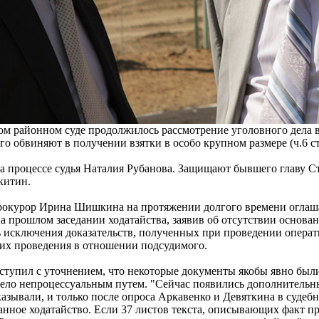
ком районном суде продолжилось рассмотрение уголовного дела 
о обвиняют в получении взятки в особо крупном размере (ч.6 с
на процессе судья Наталия Рубанова. Защищают бывшего главу С
китин.
прокурор Ирина Шишкина на протяжении долгого времени оглаш
а прошлом заседании ходатайства, заявив об отсутствии основан
ь исключения доказательств, полученных при проведении опера
 их проведения в отношении подсудимого.
ступил с уточнением, что некоторые документы якобы явно бы
дело непроцессуальным путем. "Сейчас появились дополнительны
казывали, и только после опроса Аркавенко и Девяткина в судеб
нное ходатайство. Если 37 листов текста, описывающих факт пр