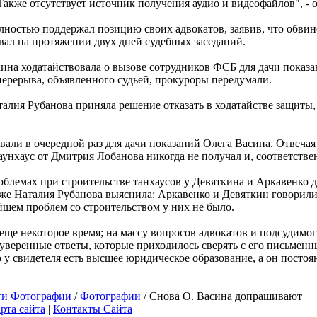
 Также отсутствует источник получения аудио и видеофайлов", - 
ностью поддержал позицию своих адвокатов, заявив, что обвин
ывал на протяжении двух дней судебных заседаний.
на ходатайствовала о вызове сотрудников ФСБ для дачи показан
перерыва, объявленного судьей, прокуроры передумали.
талия Рубанова приняла решение отказать в ходатайстве защиты
али в очередной раз для дачи показаний Олега Васина. Отвечая 
таунхаус от Дмитрия Лобанова никогда не получал и, соответстве
облемах при строительстве танхаусов у Девяткина и Аркавенко д
кже Наталия Рубанова выяснила: Аркавенко и Девяткин говорили 
йшем проблем со строительством у них не было.
еще некоторое время; на массу вопросов адвокатов и подсудимо
уверенные ответы, которые приходилось сверять с его письмен
 у свидетеля есть высшее юридическое образование, а он постоя
ти Фотографии
/
Фотографии
/ Снова О. Васина допрашивают
рта сайта
|
Контакты Сайта