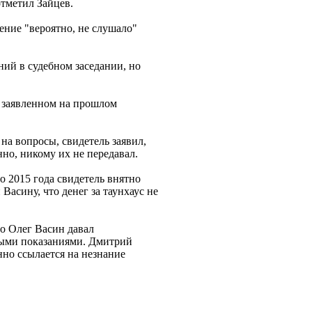
отметил Зайцев.
ение "вероятно, не слушало"
ий в судебном заседании, но
, заявленном на прошлом
на вопросы, свидетель заявил,
нно, никому их не передавал.
о 2015 года свидетель внятно
Васину, что денег за таунхаус не
го Олег Васин давал
ными показаниями. Дмитрий
нно ссылается на незнание