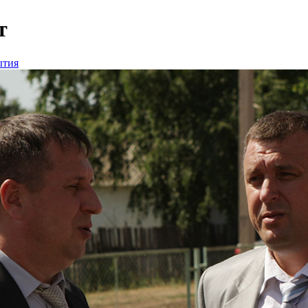
т
ытия