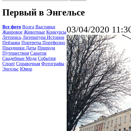
Первый в Энгельсе
Все фото
Волга
Выставки
03/04/2020 11:3
Жанровое
Животные
Конкурсы
Летопись
Литература Истории
Пейзажи
Портреты Портфолио
Праздники Даты
Природа
Путешествия
Саратов
Свадебные Мода
События
Спорт
Справочная
Фотографы
Энгельс
Юмор