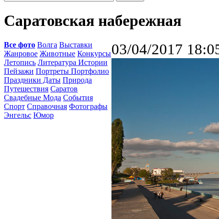
Саратовская набережная
Все фото
Волга
Выставки
03/04/2017 18:0
Жанровое
Животные
Конкурсы
Летопись
Литература Истории
Пейзажи
Портреты Портфолио
Праздники Даты
Природа
Путешествия
Саратов
Свадебные Мода
События
Спорт
Справочная
Фотографы
Энгельс
Юмор