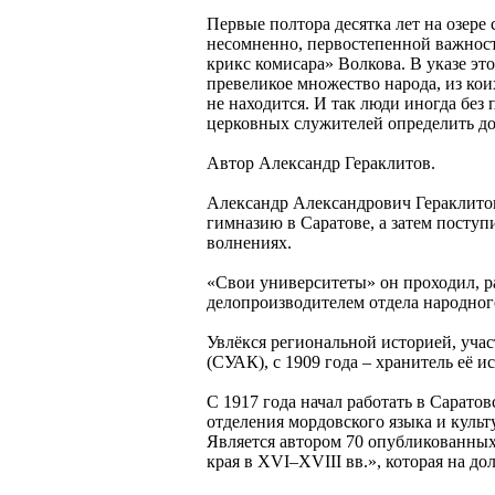
Первые полтора десятка лет на озере
несомненно, первостепенной важнос
крикс комисара» Волкова. В указе это
превеликое множество народа, из кои
не находится. И так люди иногда без 
церковных служителей определить до
Автор Александр Гераклитов.
Александр Александрович Гераклитов
гимназию в Саратове, а затем поступ
волнениях.
«Свои университеты» он проходил, р
делопроизводителем отдела народного
Увлёкся региональной историей, уча
(СУАК), с 1909 года – хранитель её и
С 1917 года начал работать в Сарато
отделения мордовского языка и культ
Является автором 70 опубликованных
края в XVI–XVIII вв.», которая на до