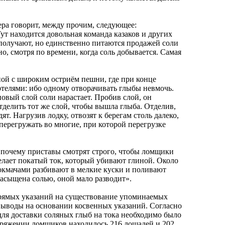
ра говорит, между прочим, следующее:
т находится довольная команда казаков и других
 получают, но единственно питаются продажей соли
но, смотря по времени, когда соль добывается. Самая
ной с широким остриём пешни, где при конце
ртелями: ибо одному отворачивать глыбы невмочь.
новый слой соли нарастает. Пробив слой, он
тделить тот же слой, чтобы вышла глыба. Отделив,
ят. Нагрузив лодку, отвозят к берегам столь далеко,
перегружать во многие, при которой перегрузке
, почему приставы смотрят строго, чтобы ломщики
делает покатый ток, который убивают глиной. Около
токмачами разбивают в мелкие куски и поливают
 насыщена солью, оной мало разводит».
прямых указаний на существование упоминаемых
выводы на основании косвенных указаний. Согласно
для доставки соляных глыб на тока необходимо было
поряжении ломщиков находилось 216 лошадей и 202