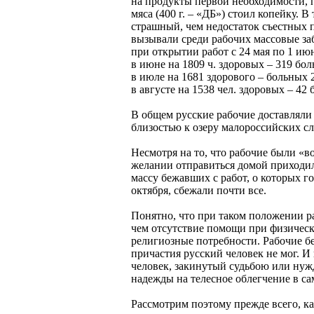
на продукты первой необходимости, п
мяса (400 г. – «ДБ») стоил копейку.
страшный, чем недостаток съестных 
вызывали среди рабочих массовые заб
при открытии работ с 24 мая по 1 июн
в июне на 1809 ч. здоровых – 319 бол
в июле на 1681 здорового – больных 2
в августе на 1538 чел. здоровых – 42
В общем русские рабочие доставляли
близостью к озеру малороссийских 
Несмотря на то, что рабочие были «в
желании отправиться домой приходил
массу бежавших с работ, о которых г
октября, сбежали почти все.
Понятно, что при таком положении р
чем отсутствие помощи при физически
религиозные потребности. Рабочие б
причастия русский человек не мог. И
человек, закинутый судьбою или нужд
надежды на телесное облегчение в са
Рассмотрим поэтому прежде всего, ка