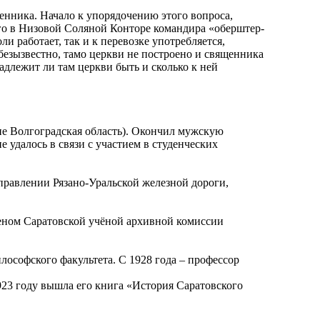
щенника. Начало к упорядочению этого вопроса,
го в Низовой Соляной Конторе командира «оберштер-
и работает, так и к перевозке употребляется,
безызвестно, тамо церкви не построено и священника
надлежит ли там церкви быть и сколько к ней
не Волгоградская область). Окончил мужскую
 удалось в связи с участием в студенческих
правлении Рязано-Уральской железной дороги,
леном Саратовской учёной архивной комиссии
лософского факультета. С 1928 года – профессор
23 году вышла его книга «История Саратовского