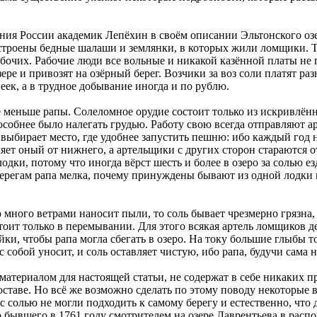
ия России академик Лепёхин в своём описании Эльтонского озе
остроены бедные шалаши и землянки, в которых жили ломщики. Ту
бочих. Рабочие люди все вольные и никакой казённой платы не
ре и привозят на озёрный берег. Возчики за воз соли платят раз
пеек, а в трудное добывание иногда и по рублю.
е меньше рапы. Солеломное орудие состоит только из искривлён
особнее было налегать грудью. Работу свою всегда отправляют а
, выбирает место, где удобнее запустить пешню: ибо каждый год 
яет оный от нижнего, а артельщики с других сторон стараются о
дки, потому что иногда вёрст шесть и более в озеро за солью езд
берегам рапа мелка, почему принуждены бывают из одной лодки 
о много ветрами наносит пыли, то соль бывает чрезмерно грязна
тоит только в перемывании. Для этого всякая артель ломщиков 
ки, чтобы рапа могла сбегать в озеро. На току большие глыбы 
с собой уносит, и соль оставляет чистую, ибо рапа, будучи сама
териалом для настоящей статьи, не содержат в себе никаких 
ставе. Но всё же возможно сделать по этому поводу некоторые 
 солью не могли подходить к самому берегу и естественно, что 
ю бывшего в 1761 году смотрителем на озере Лаврентьева в рас