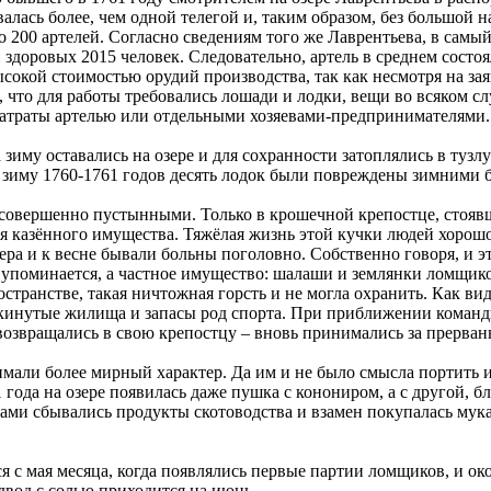
валась более, чем одной телегой и, таким образом, без большой
 200 артелей. Согласно сведениям того же Лаврентьева, в самы
здоровых 2015 человек. Следовательно, артель в среднем состоя
ысокой стоимостью орудий производства, так как несмотря на за
 что для работы требовались лошади и лодки, вещи во всяком с
и затраты артелью или отдельными хозяевами-предпринимателями.
 зиму оставались на озере и для сохранности затоплялись в тузл
в зиму 1760-1761 годов десять лодок были повреждены зимними 
 совершенно пустынными. Только в крошечной крепостце, стоявш
я казённого имущества. Тяжёлая жизнь этой кучки людей хорошо
ера и к весне бывали больны поголовно. Собственно говоря, и э
упоминается, а частное имущество: шалаши и землянки ломщиков,
странстве, такая ничтожная горсть и не могла охранить. Как ви
кинутые жилища и запасы род спорта. При приближении команды
 возвращались в свою крепостцу – вновь принимались за прерван
ли более мирный характер. Да им и не было смысла портить их,
1 года на озере появилась даже пушка с конониром, а с другой, 
ами сбывались продукты скотоводства и взамен покупалась мука
я с мая месяца, когда появлялись первые партии ломщиков, и ок
двод с солью приходится на июнь.