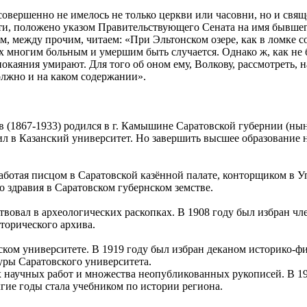
 совершенно не имелось не только церкви или часовни, но и свя
ти, положено указом Правительствующего Сената на имя бывше
м, между прочим, читаем: «При Эльтонском озере, как в ломке сол
х многим больным и умершим быть случается. Однако ж, как не 
покаяния умирают. Для того об оном ему, Волкову, рассмотреть, 
лжно и на каком содержании».
 (1867-1933) родился в г. Камышине Саратовской губернии (ны
ил в Казанский университет. Но завершить высшее образование не
аботая писцом в Саратовской казённой палате, конторщиком в У
 здравия в Саратовском губернском земстве.
ствовал в археологических раскопках. В 1908 году был избран ч
сторического архива.
вском университете. В 1919 году был избран деканом историко-фи
уры Саратовского университета.
 научных работ и множества неопубликованных рукописей. В 19
лгие годы стала учебником по истории региона.