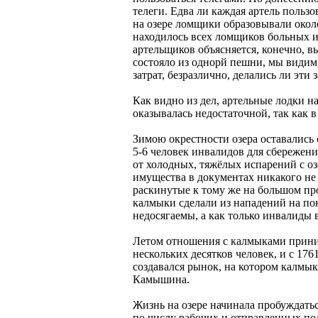
телеги. Едва ли каждая артель пользо
на озере ломщики образовывали около
находилось всех ломщиков больных и 
артельщиков объясняется, конечно, в
состояло из однорй пешни, мы видим,
затрат, безразлично, делались ли эт
Как видно из дел, артельные лодки на
оказывалась недостаточной, так как 
Зимою окрестности озера оставались
5-6 человек инвалидов для сбережени
от холодных, тяжёлых испарений с оз
имущества в документах никакого не 
раскинутые к тому же на большом про
калмыки сделали из нападений на по
недосягаемы, а как только инвалиды
Летом отношения с калмыками принима
нескольких десятков человек, и с 176
создавался рынок, на котором калмык
Камышина.
Жизнь на озере начинала пробуждатьс
по числу рабочих и отправленных по