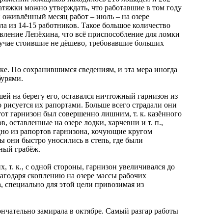
 натяжки можно утверждать, что работавшие в том году
й оживлённый месяц работ – июль – на озере
ла из 14-15 работников. Такое большое количество
явление Лепёхина, что всё приспособление для ломки
лучае стоившие не дёшево, требовавшие больших
уке. По сохранившимся сведениям, и эта мера иногда
бурями.
ей на берегу его, оставался ничтожный гарнизон из
 рисуется их рапортами. Больше всего страдали они
тот гарнизон был совершенно лишним, т. к. казённого
 оставленные на озере лодки, харчевни и т. п.,
дно из рапортов гарнизона, кочующие кругом
 они быстро уносились в степь, где были
ный грабёж.
 т. к., с одной стороны, гарнизон увеличивался до
благодаря скоплению на озере массы рабочих
, специально для этой цели привозимая из
ончательно замирала в октябре. Самый разгар работы