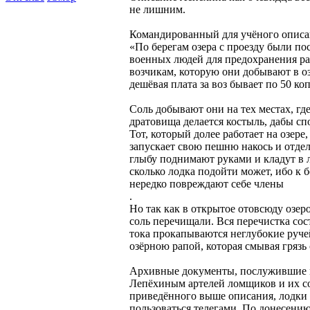
не лишним.
Командированный для учёного описан
«По берегам озера с проезду были п
военных людей для предохранения ра
возчикам, которую они добывают в озе
дешёвая плата за воз бывает по 50 ко
Соль добывают они на тех местах, гд
дратовища делается костыль, дабы сп
Тот, который долее работает на озере
запускает свою пешню накось и отдел
глыбу поднимают руками и кладут в ло
сколько лодка подойти может, ибо к 
нередко повреждают себе члены
.
Но так как в открытое отовсюду озер
соль перечищали. Вся перечистка сос
тока прокапываются неглубокие ручей
озёрною рапой, которая смывая грязь 
Архивные документы, послужившие ма
Лепёхиным артелей ломщиков и их со
приведённого выше описания, лодки с
пользоваться телегами. По донесени