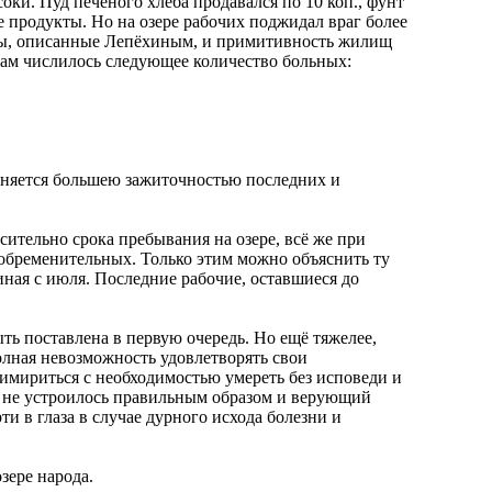
ки. Пуд печёного хлеба продавался по 10 коп., фунт
е продукты. Но на озере рабочих поджидал враг более
оты, описанные Лепёхиным, и примитивность жилищ
цам числилось следующее количество больных:
ясняется большею зажиточностью последних и
сительно срока пребывания на озере, всё же при
 обременительных. Только этим можно объяснить ту
иная с июля. Последние рабочие, оставшиеся до
ь поставлена в первую очередь. Но ещё тяжелее,
олная невозможность удовлетворять свои
римириться с необходимостью умереть без исповеди и
ло не устроилось правильным образом и верующий
и в глаза в случае дурного исхода болезни и
зере народа.