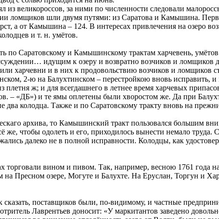
 из великороссов, за ними по численности следовали малороссы
и ломщиков шли двумя путями: из Саратова и Камышина. Первый 
вёрст, а от Камышина – 124. В интересах привлечения на озеро в
олодцев и т. н. умётов.
ь по Саратовскому и Камышинскому трактам харчевень, умётов и
ссуждении… идущим к озеру и возвратно возчиков и ломщиков д
или харчевни и в них к продовольствию возчиков и ломщиков с
нском, 2-ю на Балухтинском – перестройкою вновь исправить, 
з плетня ж; и для всегдашнего в летнее время харчевых припасо
ов. – «ДБ») и те ямы оплетены были хворостом же. Да при Балу
е два колодца. Также и по Саратовскому тракту вновь на прежн
ческаго архива, то Камышинский тракт пользовался большим вни
ё же, чтобы одолеть и его, приходилось вынести немало труда. 
жались далеко не в полной исправности. Колодцы, как удостове
ах торговали вином и пивом. Так, например, весною 1761 года на
а Пресном озере, Могуте и Балухте. На Еруслан, Торгун и Хара 
к сказать, поставщиков были, по-видимому, и частные предприн
 смотритель Лаврентьев доносит: «У маркитантов заведено довол