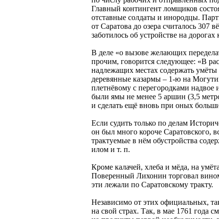
Главный контингент ломщиков состоял
отставные солдаты и инородцы. Парти
от Саратова до озера считалось 307 
заботилось об устройстве на дорогах к
В деле «о вызове желающих переделат
прочим, говорится следующее: «В ра
надлежащих местах содержать умёты 
деревянные казармы – 1-ю на Могути
плетнёвому с перегородками надвое и
были ямы не менее 5 аршин (3,5 метр
и сделать ещё вновь при оных больши
Если судить только по делам Истори
он был много короче Саратовского, вс
трактуемые в нём обустройства содер
илом и т. п.
Кроме калачей, хлеба и мёда, на умёт
Поверенный Лихонин торговал вином н
эти лежали по Саратовскому тракту.
Независимо от этих официальных, та
на свой страх. Так, в мае 1761 года