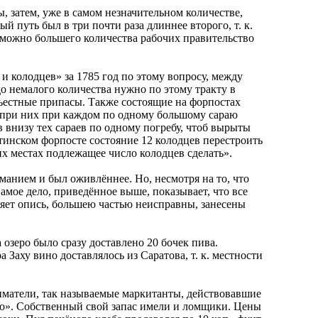
, затем, уже в самом незначительном количестве,
путь был в три почти раза длиннее второго, т. к.
озможно большего количества рабочих правительство
 колодцев» за 1785 год по этому вопросу, между
о немалого количества нужно по этому тракту в
ъестные припасы. Также состоящие на форпостах
и при них при каждом по одному большому сараю
в внизу тех сараев по одному погребу, чтоб вырыты
хтинском форпосте состояние 12 колодцев перестроить
их местах подлежащее число колодцев сделать».
манием и был оживлённее. Но, несмотря на то, что
Самое дело, приведённое выше, показывает, что все
ряет опись, большею частью неисправны, занесены
 озеро было сразу доставлено 20 бочек пива.
Заху вино доставлялось из Саратова, т. к. местности
иматели, так называемые маркитанты, действовавшие
ьно». Собственный свой запас имели и ломщики. Цены