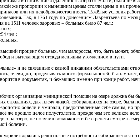
ринимая во внимание отдалённость озера от Волги, были не высо
 В такой же пропорции к нынешним ценам стояли цены и на прочи
припасов или их недоброкачественность. Тяжёлые условия раб
олевания. Так, в 1761 году по донесениям Лаврентьева по меся
я на 1511 человек здоровых – больных было 87 чел.;
ьных;
54 чел.;
 больных.
 высший процент больных, чем малороссы, что, быть может, об
слобод и вытекающим отсюда меньшим утомлением в пути.
ольные» и не связанные с казной никакими обязательствами отно
ось, очевидно, проделывать много формальностей, быть может,
оворится в документах, и бежавших именно при конце работ, нач
абочих организация медицинской помощи на озере должна бы быт
х страданиях, для тысяч людей, собиравшихся на озере, была п
езропотно болели и умирали, предоставленные себе самим, но п
 всё же прошло целое полустолетие, прежде чем это великое де
ою на озеро, не получил возможности без трепета смотреть смерт
мой болезни.
к удовлетворялись религиозные потребности собиравшегося на о