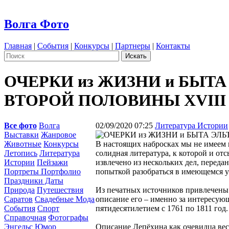
Волга Фото
Главная
|
События
|
Конкурсы
|
Партнеры
|
Контакты
ОЧЕРКИ из ЖИЗНИ и БЫТ
ВТОРОЙ ПОЛОВИНЫ XVIII 
Все фото
Волга
02/09/2020 07:25
Литература Истории
Выставки
Жанровое
Животные
Конкурсы
В настоящих набросках мы не имеем 
Летопись
Литература
солидная литература, к которой и отс
Истории
Пейзажи
извлечено из нескольких дел, переда
Портреты Портфолио
попыткой разобраться в имеющемся у
Праздники Даты
Природа
Путешествия
Из печатных источников привлечены 
Саратов
Свадебные Мода
описание его – именно за интересую
События
Спорт
пятидесятилетием с 1761 по 1811 год.
Справочная
Фотографы
Энгельс
Юмор
Описание Лепёхина как очевидца вес