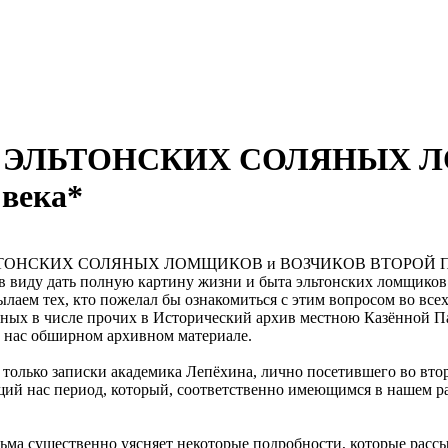
А ЭЛЬТОНСКИХ СОЛЯНЫХ 
века*
в виду дать полную картину жизни и быта эльтонских ломщиков 
ылаем тех, кто пожелал бы ознакомиться с этим вопросом во всех
нных в числе прочих в Исторический архив местною Казённой Па
 нас обширном архивном материале.
только записки академика Лепёхина, лично посетившего во втор
щий нас период, который, соответственно имеющимся в нашем р
ьма существенно уясняет некоторые подробности, которые рассы