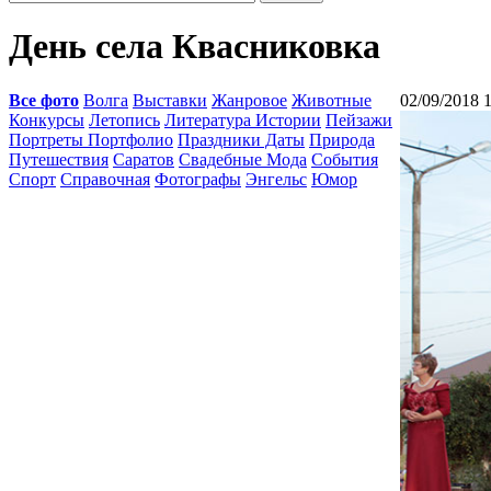
День села Квасниковка
Все фото
Волга
Выставки
Жанровое
Животные
02/09/2018 
Конкурсы
Летопись
Литература Истории
Пейзажи
Портреты Портфолио
Праздники Даты
Природа
Путешествия
Саратов
Свадебные Мода
События
Спорт
Справочная
Фотографы
Энгельс
Юмор