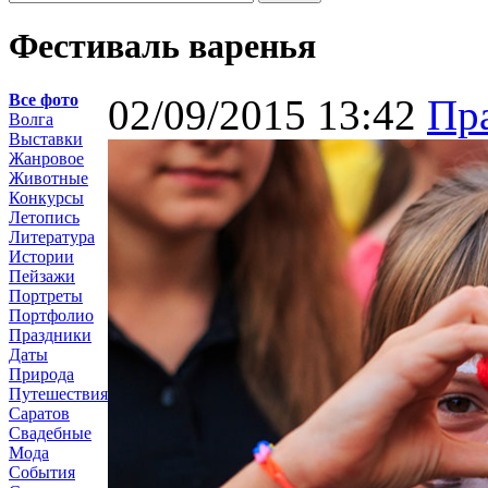
Фестиваль варенья
Все фото
02/09/2015 13:42
Пр
Волга
Выставки
Жанровое
Животные
Конкурсы
Летопись
Литература
Истории
Пейзажи
Портреты
Портфолио
Праздники
Даты
Природа
Путешествия
Саратов
Свадебные
Мода
События