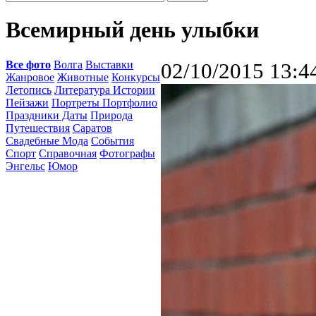
Всемирный день улыбки
Все фото
Волга
Выставки
02/10/2015 13:4
Жанровое
Животные
Конкурсы
Летопись
Литература Истории
Пейзажи
Портреты Портфолио
Праздники Даты
Природа
Путешествия
Саратов
Свадебные Мода
События
Спорт
Справочная
Фотографы
Энгельс
Юмор