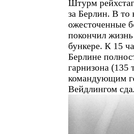
Штурм рейхстаг
за Берлин. В то
ожесточенные б
покончил жизнь
бункере. К 15 ч
Берлине полнос
гарнизона (135 т
командующим ге
Вейдлингом сдал