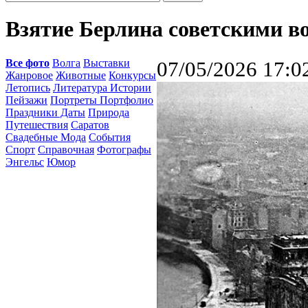
Взятие Берлина советскими во
Все фото
Волга
Выставки
07/05/2026 17:0
Жанровое
Животные
Конкурсы
Летопись
Литература Истории
Пейзажи
Портреты Портфолио
Праздники Даты
Природа
Путешествия
Саратов
Свадебные Мода
События
Спорт
Справочная
Фотографы
Энгельс
Юмор