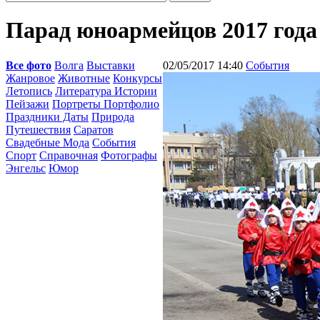
Парад юноармейцов 2017 года
Все фото
Волга
Выставки
02/05/2017 14:40
События
Жанровое
Животные
Конкурсы
Летопись
Литература Истории
Пейзажи
Портреты Портфолио
Праздники Даты
Природа
Путешествия
Саратов
Свадебные Мода
События
Спорт
Справочная
Фотографы
Энгельс
Юмор