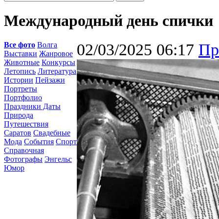
Международный день спички
Все фото
Волга
02/03/2025 06:17
Пр
Выставки
Жанровое
Животные
Конкурсы
Летопись
Литература
Истории
Пейзажи
Портреты
Портфолио
Праздники Даты
Природа
Путешествия
Саратов
Свадебные
Мода
События
Спорт
Справочная
Фотографы
Энгельс
Юмор