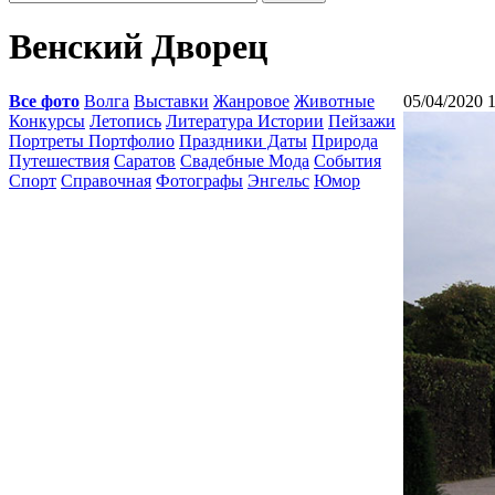
Венский Дворец
Все фото
Волга
Выставки
Жанровое
Животные
05/04/2020 
Конкурсы
Летопись
Литература Истории
Пейзажи
Портреты Портфолио
Праздники Даты
Природа
Путешествия
Саратов
Свадебные Мода
События
Спорт
Справочная
Фотографы
Энгельс
Юмор