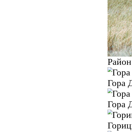
Район
Гора 
Гора 
Гориц