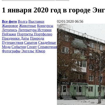
1 января 2020 год в городе Эн
Все фото
Волга
Выставки
02/01/2020 06:56
Жанровое
Животные
Конкурсы
Летопись
Литература Истории
Пейзажи
Портреты Портфолио
Праздники Даты
Природа
Путешествия
Саратов
Свадебные
Мода
События
Спорт
Справочная
Фотографы
Энгельс
Юмор