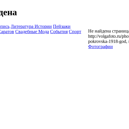
дена
опись
Литература Истории
Пейзажи
Не найдена страница
Саратов
Свадебные Мода
События
Спорт
http://volgafoto.ru/ph
pokrovska-1918-god,
Фотографии