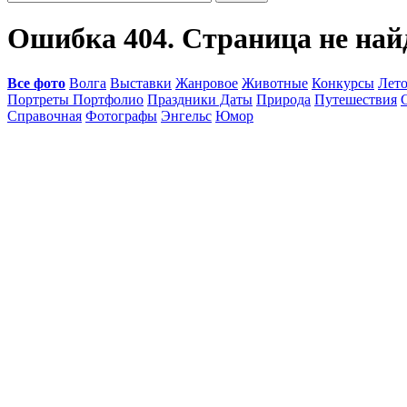
Ошибка 404. Страница не най
Все фото
Волга
Выставки
Жанровое
Животные
Конкурсы
Лет
Портреты Портфолио
Праздники Даты
Природа
Путешествия
Справочная
Фотографы
Энгельс
Юмор