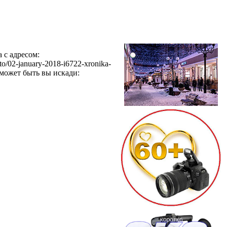
 с адресом:
oto/02-january-2018-i6722-xronika-
 может быть вы искади: