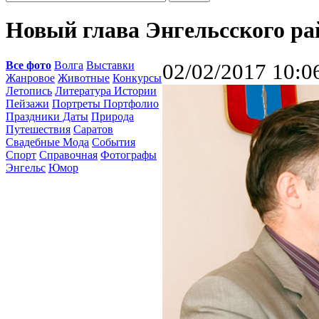
Новый глава Энгельсского ра
Все фото
Волга
Выставки
02/02/2017 10:0
Жанровое
Животные
Конкурсы
Летопись
Литература Истории
Пейзажи
Портреты Портфолио
Праздники Даты
Природа
Путешествия
Саратов
Свадебные Мода
События
Спорт
Справочная
Фотографы
Энгельс
Юмор