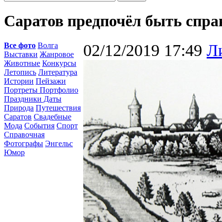
Саратов предпочёл быть спра
Все фото
Волга
02/12/2019 17:49
Л
Выставки
Жанровое
Животные
Конкурсы
Летопись
Литература
Истории
Пейзажи
Портреты Портфолио
Праздники Даты
Природа
Путешествия
Саратов
Свадебные
Мода
События
Спорт
Справочная
Фотографы
Энгельс
Юмор