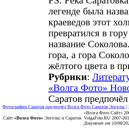
PS. Река Саратовка
легенде была назв
краеведов этот хол
превратился в гор
название Соколова
гора, а гора Сокол
жёлтого цвета в пр
Рубрики
:
Литерат
«Волга Фото» Нов
Саратов предпочёл
Фотографии Саратов предпочёл Волга Фото Саратов Энгельс
|
«Волга Фото Сайт» 20
Сайт
«Волга Фото»
Энгельс и Саратов
VolgaFoto.RU 2007-20
Документ от 10/08/20