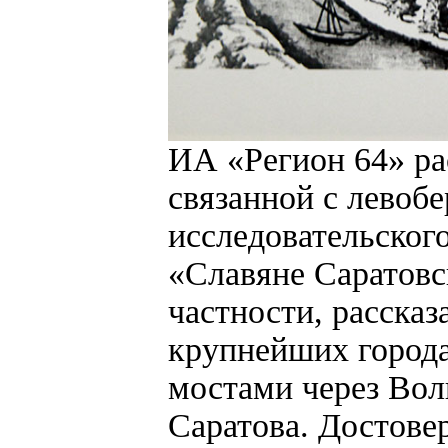
ИА «Регион 64» ра
связанной с левоб
исследовательског
«Славяне Саратовс
частности, рассказ
крупнейших города
мостами через Вол
Саратова. Достове