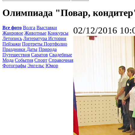
Олимпиада "Повар, кондитер
Все фото
Волга
Выставки
02/12/2016 10:
Жанровое
Животные
Конкурсы
Летопись
Литература Истории
Пейзажи
Портреты Портфолио
Праздники Даты
Природа
Путешествия
Саратов
Свадебные
Мода
События
Спорт
Справочная
Фотографы
Энгельс
Юмор