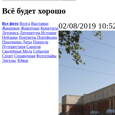
Всё будет хорошо
Все фото
Волга
Выставки
02/08/2019 10:5
Жанровое
Животные
Конкурсы
Летопись
Литература Истории
Пейзажи
Портреты Портфолио
Праздники Даты
Природа
Путешествия
Саратов
Свадебные Мода
События
Спорт
Справочная
Фотографы
Энгельс
Юмор